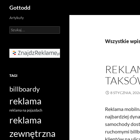
Szukaj
Gottodd
Przejdź
Artykuły
do
Szukaj:
treści
Wszystkie wpis
REKLA
TAGI
TAKSÓ
billboardy
8 STYCZNIA, 202
reklama
Reklama mobilna,
reklama na pojazdach
najbardziej dyn
reklama
samochody dostaw
zewnętrzna
ruchomymi billb
klientów na ulic