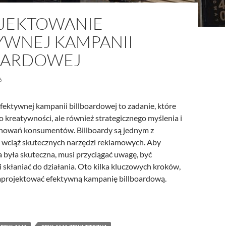
JEKTOWANIE
YWNEJ KAMPANII
OARDOWEJ
6
fektywnej kampanii billboardowej to zadanie, które
 kreatywności, ale również strategicznego myślenia i
howań konsumentów. Billboardy są jednym z
le wciąż skutecznych narzędzi reklamowych. Aby
 była skuteczna, musi przyciągać uwagę, być
 skłaniać do działania. Oto kilka kluczowych kroków,
aprojektować efektywną kampanię billboardową.
ojektowanie efektywnej kampanii billboardowej