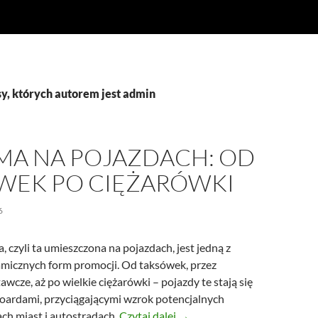
y, których autorem jest admin
MA NA POJAZDACH: OD
WEK PO CIĘŻARÓWKI
6
 czyli ta umieszczona na pojazdach, jest jedną z
amicznych form promocji. Od taksówek, przez
cze, aż po wielkie ciężarówki – pojazdy te stają się
oardami, przyciągającymi wzrok potencjalnych
Reklama na pojazdach: od ta
ach miast i autostradach.
Czytaj dalej
→