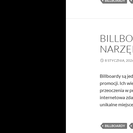
BILLBOARDY
BILLB
NARZĘ
8 STYCZNIA, 202
Billboardy są je
promocji. Ich wi
przeoczenia w pr
internetowa zda
unikalne miejsc
BILLBOARDY