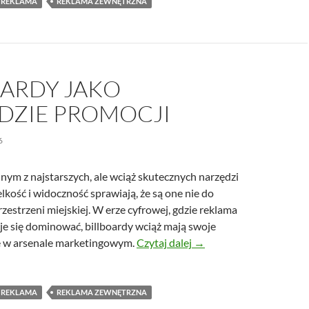
REKLAMA
REKLAMA ZEWNĘTRZNA
OARDY JAKO
DZIE PROMOCJI
6
dnym z najstarszych, ale wciąż skutecznych narzędzi
elkość i widoczność sprawiają, że są one nie do
zestrzeni miejskiej. W erze cyfrowej, gdzie reklama
je się dominować, billboardy wciąż mają swoje
Billboardy jako narzędzi
e w arsenale marketingowym.
Czytaj dalej
→
REKLAMA
REKLAMA ZEWNĘTRZNA